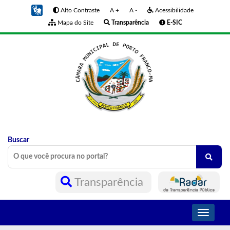
Alto Contraste
A +
A -
Acessibilidade
Mapa do Site
Transparência
E-SIC
Buscar
Transparência
Toggle
navigati